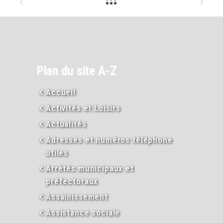
Plan du site A-Z
Accueil
Activités et Loisirs
Actualités
Adresses et numéros téléphone
utiles
Arrêtés municipaux et
préfectoraux
Assainissement
Assistance sociale