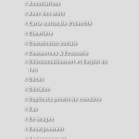
Associations
Avec des mots
Carte nationale d’identité
Cimetière
Commission sociale
Commerces & Economie
Débroussaillement et Emploi du
feu
Décès
Déclaloc
Duplicata permis de conduire
Eau
En images
Enseignement
Environnement