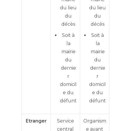
du lieu
du lieu
du
du
décès
décès
Soit à
Soit à
la
la
mairie
mairie
du
du
dernie
dernie
r
r
domicil
domicil
e du
e du
défunt
défunt
Etranger
Service
Organism
central
e ayant