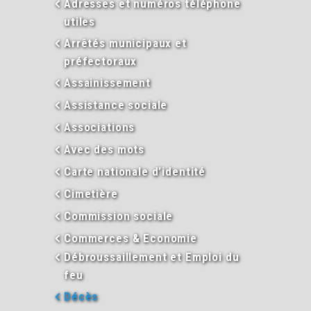
Adresses et numéros téléphone
utiles
Arrêtés municipaux et
préfectoraux
Assainissement
Assistance sociale
Associations
Avec des mots
Carte nationale d’identité
Cimetière
Commission sociale
Commerces & Economie
Débroussaillement et Emploi du
feu
Décès