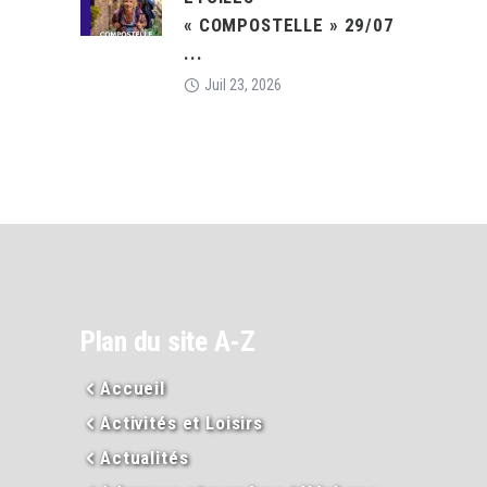
« COMPOSTELLE » 29/07
...
Juil 23, 2026
Plan du site A-Z
Accueil
Activités et Loisirs
Actualités