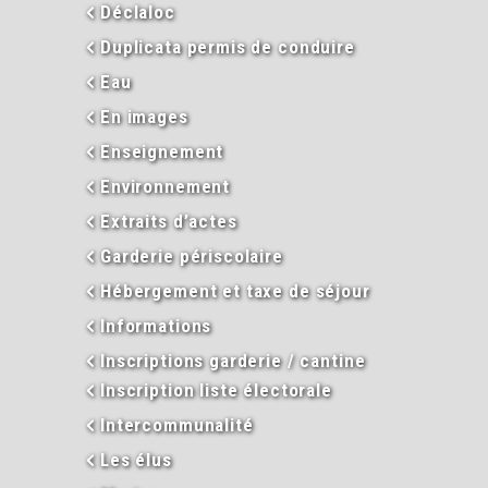
Déclaloc
Duplicata permis de conduire
Eau
En images
Enseignement
Environnement
Extraits d’actes
Garderie périscolaire
Hébergement et taxe de séjour
Informations
Inscriptions garderie / cantine
Inscription liste électorale
Intercommunalité
Les élus