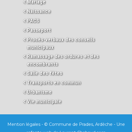
Mariage
Naissance
PACS
Passeport
Procès-verbaux des conseils
municipaux
Ramassage des ordures et des
encombrants
Salle des fêtes
Transports en commun
Urbanisme
Vie municipale
Mention légales
- © Commune de Prades, Ardèche - Une