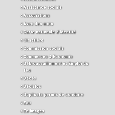
Assistance sociale
Associations
Avec des mots
Carte nationale d’identité
Cimetière
Commission sociale
Commerces & Economie
Débroussaillement et Emploi du
feu
Décès
Déclaloc
Duplicata permis de conduire
Eau
En images