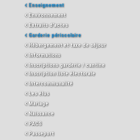
Enseignement
Environnement
Extraits d’actes
Garderie périscolaire
Hébergement et taxe de séjour
Informations
Inscriptions garderie / cantine
Inscription liste électorale
Intercommunalité
Les élus
Mariage
Naissance
PACS
Passeport