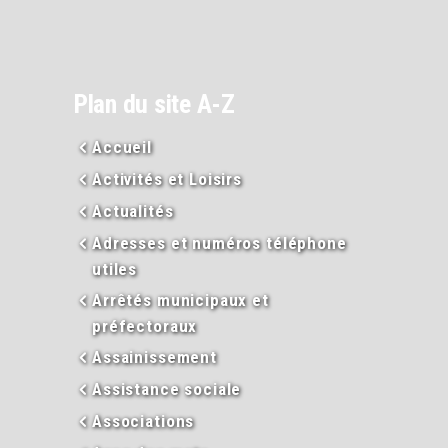
Plan du site A-Z
Accueil
Activités et Loisirs
Actualités
Adresses et numéros téléphone
utiles
Arrêtés municipaux et
préfectoraux
Assainissement
Assistance sociale
Associations