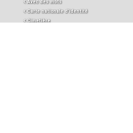
Avec des mots
Carte nationale d’identité
Cimetière
Commission sociale
Commerces & Economie
Débroussaillement et Emploi du
feu
Décès
Déclaloc
Duplicata permis de conduire
Eau
En images
Enseignement
Environnement
Extraits d’actes