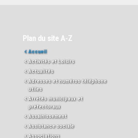
Plan du site A-Z
Accueil
Activités et Loisirs
Actualités
Adresses et numéros téléphone
utiles
Arrêtés municipaux et
préfectoraux
Assainissement
Assistance sociale
Associations