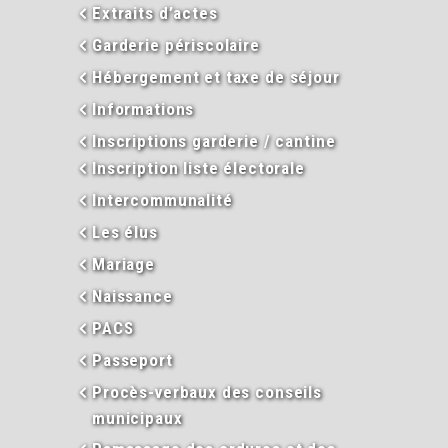
Extraits d’actes
Garderie périscolaire
Hébergement et taxe de séjour
Informations
Inscriptions garderie / cantine
Inscription liste électorale
Intercommunalité
Les élus
Mariage
Naissance
PACS
Passeport
Procès-verbaux des conseils
municipaux