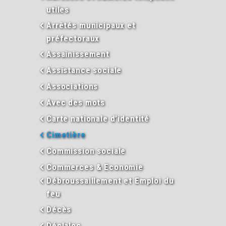
utiles
Arrêtés municipaux et
préfectoraux
Assainissement
Assistance sociale
Associations
Avec des mots
Carte nationale d’identité
Cimetière
Commission sociale
Commerces & Economie
Débroussaillement et Emploi du
feu
Décès
Déclaloc