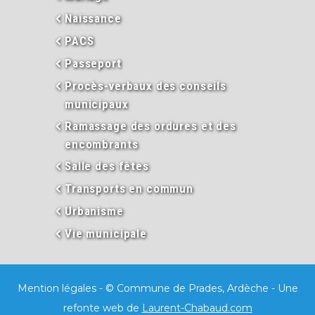
Naissance
PACS
Passeport
Procès-verbaux des conseils
municipaux
Ramassage des ordures et des
encombrants
Salle des fêtes
Transports en commun
Urbanisme
Vie municipale
Mention légales
- © Commune de Prades, Ardèche - Une
refonte web de
Laurent-Chabaud.com