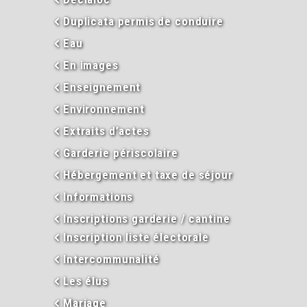
Duplicata permis de conduire
Eau
En images
Enseignement
Environnement
Extraits d’actes
Garderie périscolaire
Hébergement et taxe de séjour
Informations
Inscriptions garderie / cantine
Inscription liste électorale
Intercommunalité
Les élus
Mariage