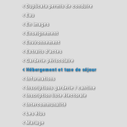
Duplicata permis de conduire
Eau
En images
Enseignement
Environnement
Extraits d’actes
Garderie périscolaire
Hébergement et taxe de séjour
Informations
Inscriptions garderie / cantine
Inscription liste électorale
Intercommunalité
Les élus
Mariage