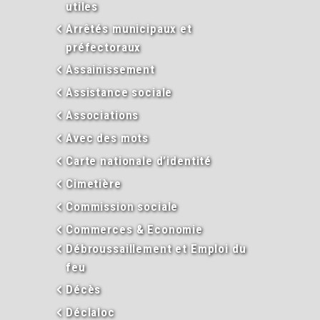
utiles
Arrêtés municipaux et
préfectoraux
Assainissement
Assistance sociale
Associations
Avec des mots
Carte nationale d’identité
Cimetière
Commission sociale
Commerces & Economie
Débroussaillement et Emploi du
feu
Décès
Déclaloc