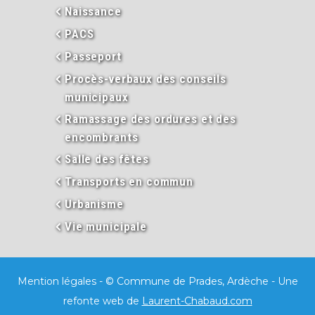
Naissance
PACS
Passeport
Procès-verbaux des conseils
municipaux
Ramassage des ordures et des
encombrants
Salle des fêtes
Transports en commun
Urbanisme
Vie municipale
Mention légales
- © Commune de Prades, Ardèche - Une
refonte web de
Laurent-Chabaud.com