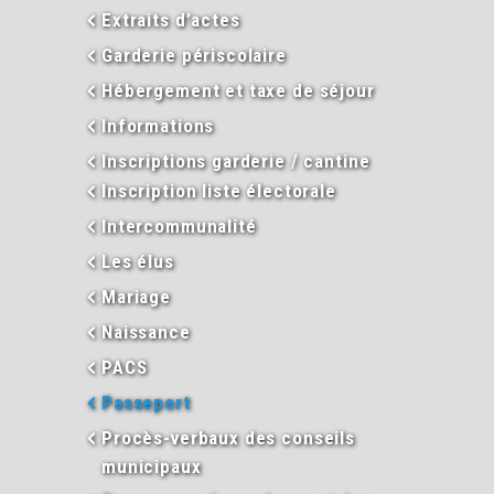
Extraits d’actes
Garderie périscolaire
Hébergement et taxe de séjour
Informations
Inscriptions garderie / cantine
Inscription liste électorale
Intercommunalité
Les élus
Mariage
Naissance
PACS
Passeport
Procès-verbaux des conseils
municipaux