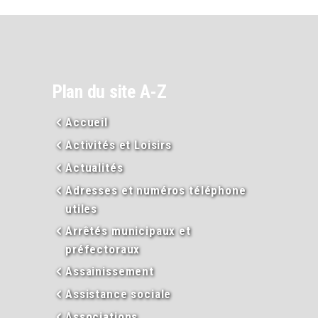
Plan du site A-Z
Accueil
Activités et Loisirs
Actualités
Adresses et numéros téléphone
utiles
Arrêtés municipaux et
préfectoraux
Assainissement
Assistance sociale
Associations