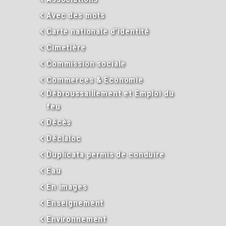
Avec des mots
Carte nationale d’identité
Cimetière
Commission sociale
Commerces & Economie
Débroussaillement et Emploi du
feu
Décès
Déclaloc
Duplicata permis de conduire
Eau
En images
Enseignement
Environnement