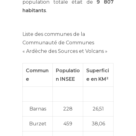
population totale était de
9 807
habitants
.
Liste des communes de la
Communauté de Communes
« Ardèche des Sources et Volcans »
Commun
Populatio
Superfici
e
n INSEE
e en KM²
Barnas
228
26,51
Burzet
459
38,06