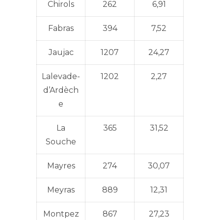
Chirols
262
6,91
Fabras
394
7,52
Jaujac
1207
24,27
Lalevade-
1202
2,27
d’Ardèch
e
La
365
31,52
Souche
Mayres
274
30,07
Meyras
889
12,31
Montpez
867
27,23