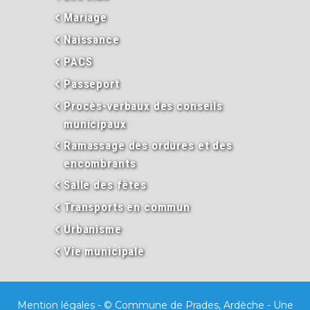
Mariage
Naissance
PACS
Passeport
Procès-verbaux des conseils
municipaux
Ramassage des ordures et des
encombrants
Salle des fêtes
Transports en commun
Urbanisme
Vie municipale
Mention légales
- © Commune de Prades, Ardèche - Une