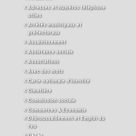
Adresses et numéros téléphone
utiles
Arrêtés municipaux et
préfectoraux
Assainissement
Assistance sociale
Associations
Avec des mots
Carte nationale d’identité
Cimetière
Commission sociale
Commerces & Economie
Débroussaillement et Emploi du
feu
Décès