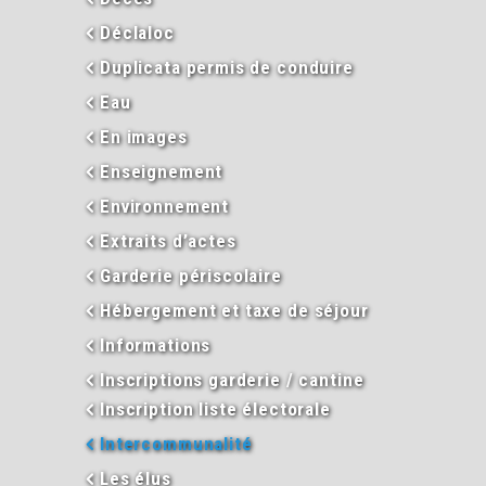
Déclaloc
Duplicata permis de conduire
Eau
En images
Enseignement
Environnement
Extraits d’actes
Garderie périscolaire
Hébergement et taxe de séjour
Informations
Inscriptions garderie / cantine
Inscription liste électorale
Intercommunalité
Les élus