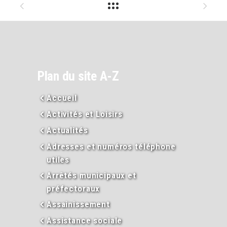
Plan du site A-Z
Accueil
Activités et Loisirs
Actualités
Adresses et numéros téléphone
utiles
Arrêtés municipaux et
préfectoraux
Assainissement
Assistance sociale