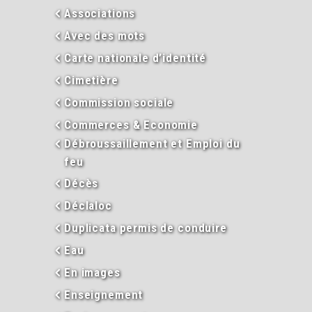
Associations
Avec des mots
Carte nationale d’identité
Cimetière
Commission sociale
Commerces & Economie
Débroussaillement et Emploi du
feu
Décès
Déclaloc
Duplicata permis de conduire
Eau
En images
Enseignement