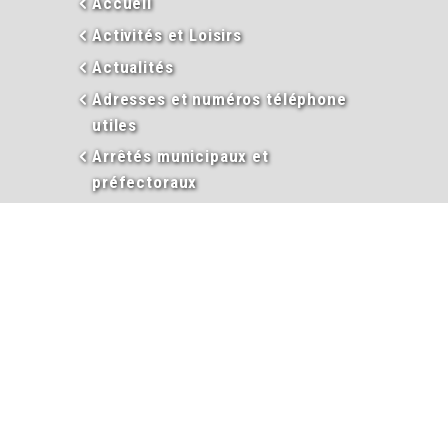
Accueil
Activités et Loisirs
Actualités
Adresses et numéros téléphone
utiles
Arrêtés municipaux et
préfectoraux
Assainissement
Assistance sociale
Associations
Avec des mots
Carte nationale d’identité
Cimetière
Commission sociale
Commerces & Economie