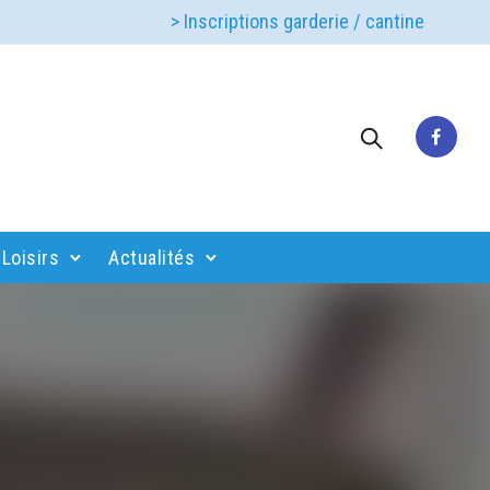
> Inscriptions garderie / cantine
Loisirs
Actualités