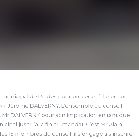
il municipal de Prades pour procéder à l’élection
e Mr Jérôme DALVERNY. L’ensemble du conseil
 Mr DALVERNY pour son implication en tant que
icipal jusqu’à la fin du mandat. C’est Mr Alain
les 15 membres du conseil, il s’engage à s’inscrire