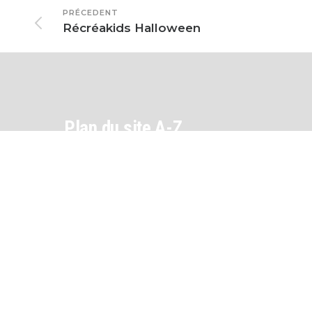
PRÉCEDENT
Récréakids Halloween
Plan du site A-Z
Accueil
Activités et Loisirs
Actualités
Adresses et numéros téléphone utiles
Arrêtés municipaux et préfectoraux
Assainissement
Assistance sociale