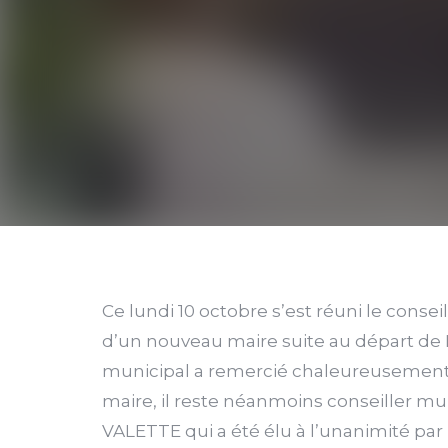
Ce lundi 10 octobre s’est réuni le conse
d’un nouveau maire suite au départ d
municipal a remercié chaleureusement
maire, il reste néanmoins conseiller mun
VALETTE qui a été élu à l’unanimité par 