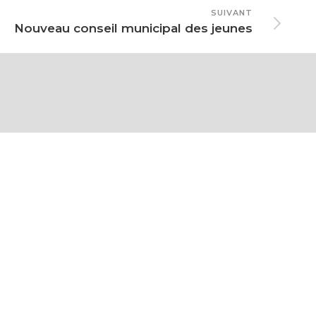
SUIVANT
Nouveau conseil municipal des jeunes
Inscription liste électorale
Intercommunalité
Les élus
Mariage
Naissance
PACS
Passeport