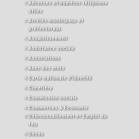
Adresses et numéros téléphone
utiles
Arrêtés municipaux et
préfectoraux
Assainissement
Assistance sociale
Associations
Avec des mots
Carte nationale d’identité
Cimetière
Commission sociale
Commerces & Economie
Débroussaillement et Emploi du
feu
Décès