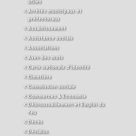
utiles
Arrêtés municipaux et
préfectoraux
Assainissement
Assistance sociale
Associations
Avec des mots
Carte nationale d’identité
Cimetière
Commission sociale
Commerces & Economie
Débroussaillement et Emploi du
feu
Décès
Déclaloc