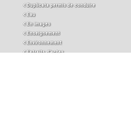
Duplicata permis de conduire
Eau
En images
Enseignement
Environnement
Extraits d’actes
Garderie périscolaire
Hébergement et taxe de séjour
Informations
Inscriptions garderie / cantine
Inscription liste électorale
Intercommunalité
Les élus
Mariage