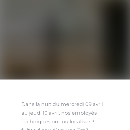
Dans la nuit du mercredi 09 avril
au jeudi 10 avril, nos employés
techniques ont pu localiser 3