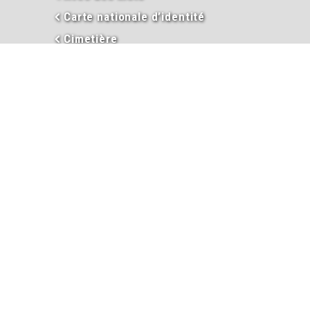
Carte nationale d’identité
Cimetière
Commission sociale
Commerces & Economie
Débroussaillement et Emploi du
feu
Décès
Déclaloc
Duplicata permis de conduire
Eau
En images
Enseignement
Environnement
Extraits d’actes