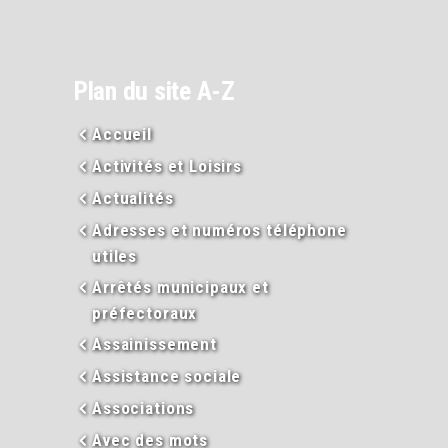
Plan du site A-Z
Accueil
Activités et Loisirs
Actualités
Adresses et numéros téléphone
utiles
Arrêtés municipaux et
préfectoraux
Assainissement
Assistance sociale
Associations
Avec des mots