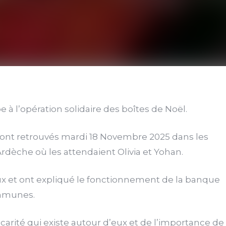
 à l’opération solidaire des boîtes de Noël.
e sont retrouvés mardi 18 Novembre 2025 dans les
dèche où les attendaient Olivia et Yohan.
ocaux et ont expliqué le fonctionnement de la banque
mmunes.
carité qui existe autour d’eux et de l’importance de