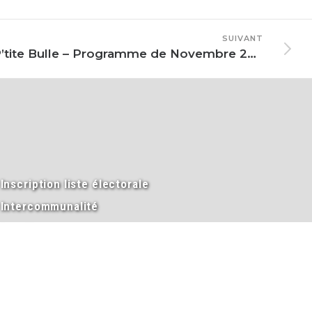
SUIVANT
La P’tite Bulle – Programme de Novembre 2025
Inscription liste électorale
Intercommunalité
Les élus
Mariage
Naissance
PACS