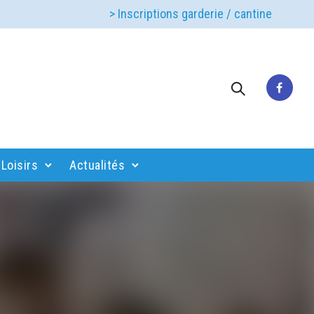
> Inscriptions garderie / cantine
Loisirs
Actualités