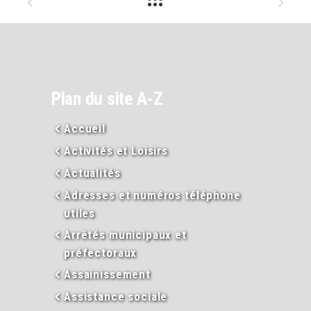
Plan du site A-Z
Accueil
Activités et Loisirs
Actualités
Adresses et numéros téléphone
utiles
Arrêtés municipaux et
préfectoraux
Assainissement
Assistance sociale