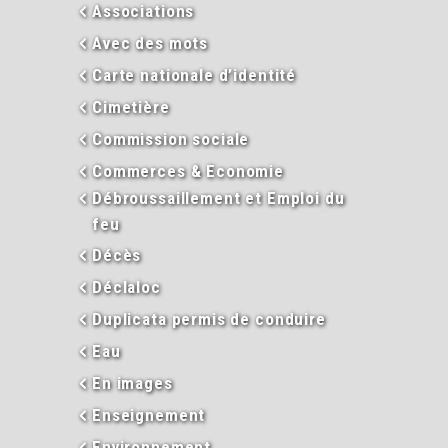
Associations
Avec des mots
Carte nationale d’identité
Cimetière
Commission sociale
Commerces & Economie
Débroussaillement et Emploi du
feu
Décès
Déclaloc
Duplicata permis de conduire
Eau
En images
Enseignement
Environnement