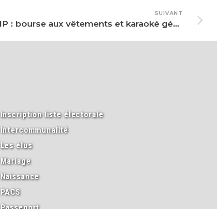
SUIVANT
CEFIP : bourse aux vêtements et karaoké géant
Inscription liste électorale
Intercommunalité
Les élus
Mariage
Naissance
PACS
Passeport