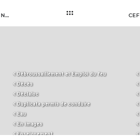
LES BARRAGES EN GALETS : FAUSSE BONNE IDÉE
Débroussaillement et Emploi du feu
Décès
Déclaloc
Duplicata permis de conduire
Eau
En images
Enseignement