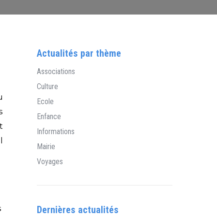
Actualités par thème
Associations
Culture
u
Ecole
s
Enfance
t
Informations
l
Mairie
Voyages
s
Dernières actualités