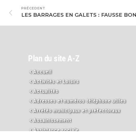
PRÉCEDENT
Plan du site A-Z
Accueil
Activités et Loisirs
Actualités
Adresses et numéros téléphone utiles
Arrêtés municipaux et préfectoraux
Assainissement
Assistance sociale