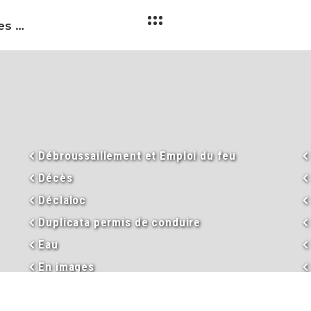
Nouvel arrêté préfectoral limitant les usages d’eau en Ardèche n° 07-2022-08-02-00009 du 02 août 2022
Débroussaillement et Emploi du feu
Décès
Déclaloc
Duplicata permis de conduire
Eau
En images
Enseignement