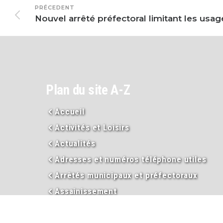
PRÉCEDENT
Plan du site A-Z
Accueil
Activités et Loisirs
Actualités
Adresses et numéros téléphone utiles
Arrêtés municipaux et préfectoraux
Assainissement
Assistance sociale