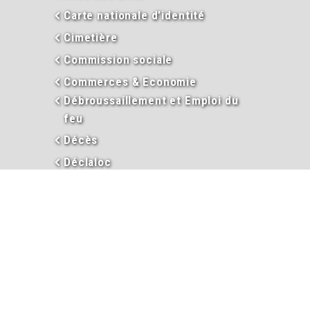
Carte nationale d’identité
Cimetière
Commission sociale
Commerces & Economie
Débroussaillement et Emploi du
feu
Décès
Déclaloc
Duplicata permis de conduire
Eau
En images
Enseignement
Environnement
Extraits d’actes