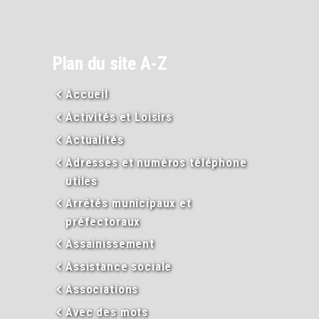
Plan du site A-Z
Accueil
Activités et Loisirs
Actualités
Adresses et numéros téléphone
utiles
Arrêtés municipaux et
préfectoraux
Assainissement
Assistance sociale
Associations
Avec des mots