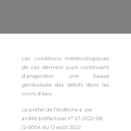
L
es
conditions météorologiques
de ces derniers jours
continuent
d’
engendr
er
une baisse
généralisée d
es débits dans les
cours d’eau.
L
e préfet de l’Ardèche a par
arrêté préfectoral
n° 07-2022-08-
1
2
-000
4
du 12 août 2022 :