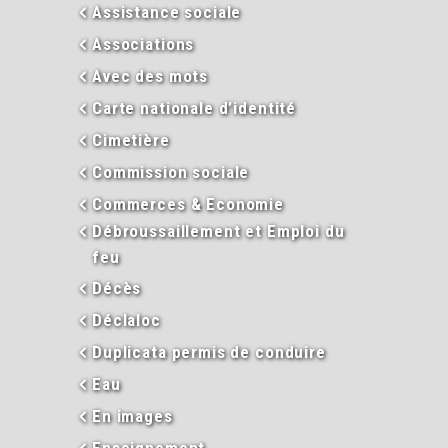
Assistance sociale
Associations
Avec des mots
Carte nationale d’identité
Cimetière
Commission sociale
Commerces & Economie
Débroussaillement et Emploi du
feu
Décès
Déclaloc
Duplicata permis de conduire
Eau
En images
Enseignement