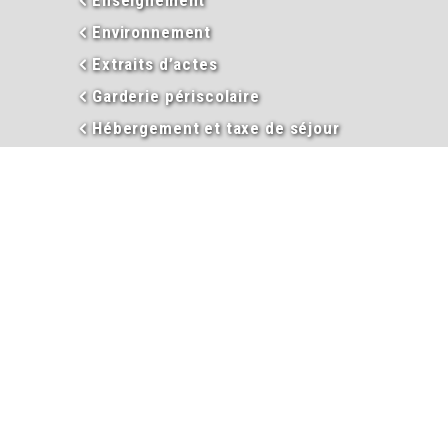
Environnement
Extraits d’actes
Garderie périscolaire
Hébergement et taxe de séjour
Informations
Inscriptions garderie / cantine
Inscription liste électorale
Intercommunalité
Les élus
Mariage
Naissance
PACS
Passeport
Procès-verbaux des conseils