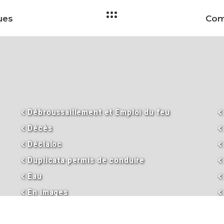
ues
Débroussaillement et Emploi du feu
Décès
Déclaloc
Duplicata permis de conduire
Eau
En images
Enseignement