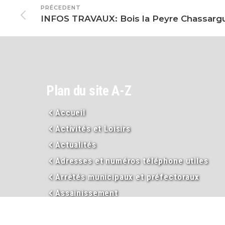
PRÉCEDENT
INFOS TRAVAUX: Bois la Peyre Chassarg
Plan du site A-Z
Accueil
Activités et Loisirs
Actualités
Adresses et numéros téléphone utiles
Arrêtés municipaux et préfectoraux
Assainissement
Assistance sociale