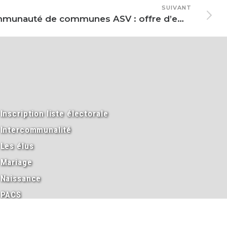
SUIVANT
Communauté de communes ASV : offre d’emploi chargé(e) de mission culture
Inscription liste électorale
Intercommunalité
Les élus
Mariage
Naissance
PACS
Passeport