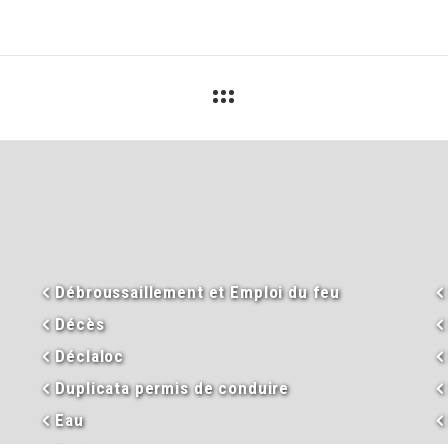
Débroussaillement et Emploi du feu
Décès
Déclaloc
Duplicata permis de conduire
Eau