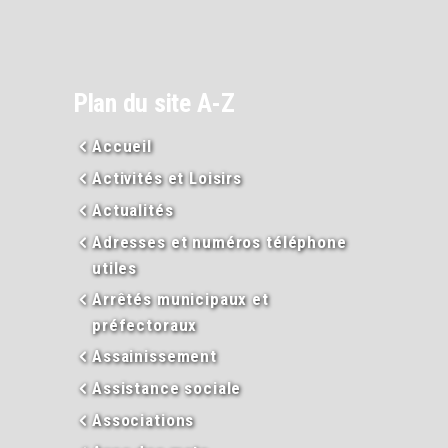
Plan du site A-Z
Accueil
Activités et Loisirs
Actualités
Adresses et numéros téléphone
utiles
Arrêtés municipaux et
préfectoraux
Assainissement
Assistance sociale
Associations