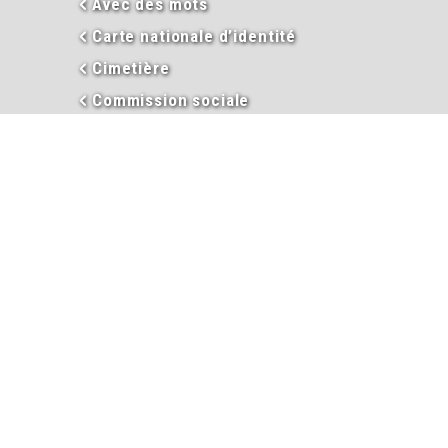
Avec des mots
Carte nationale d’identité
Cimetière
Commission sociale
Commerces & Economie
Débroussaillement et Emploi du
feu
Décès
Déclaloc
Duplicata permis de conduire
Eau
En images
Enseignement
Environnement
Extraits d’actes