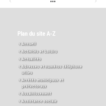
Plan du site A-Z
Accueil
Activités et Loisirs
Actualités
Adresses et numéros téléphone
utiles
Arrêtés municipaux et
préfectoraux
Assainissement
Assistance sociale