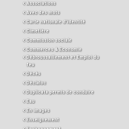
Associations
Avec des mots
Carte nationale d’identité
Cimetière
Commission sociale
Commerces & Economie
Débroussaillement et Emploi du
feu
Décès
Déclaloc
Duplicata permis de conduire
Eau
En images
Enseignement
Environnement