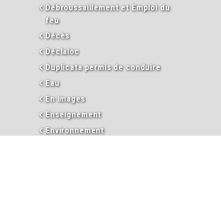
Débroussaillement et Emploi du
feu
Décès
Déclaloc
Duplicata permis de conduire
Eau
En images
Enseignement
Environnement
Extraits d’actes
Garderie périscolaire
Hébergement et taxe de séjour
Informations
Inscriptions garderie / cantine