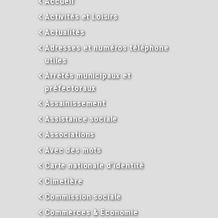
Accueil
Activités et Loisirs
Actualités
Adresses et numéros téléphone
utiles
Arrêtés municipaux et
préfectoraux
Assainissement
Assistance sociale
Associations
Avec des mots
Carte nationale d’identité
Cimetière
Commission sociale
Commerces & Economie