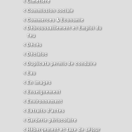
Cimetière
Commission sociale
Commerces & Economie
Débroussaillement et Emploi du
feu
Décès
Déclaloc
Duplicata permis de conduire
Eau
En images
Enseignement
Environnement
Extraits d’actes
Garderie périscolaire
Hébergement et taxe de séjour