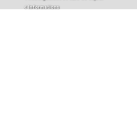
Informations
Inscriptions garderie / cantine
Inscription liste électorale
Intercommunalité
Les élus
Mariage
Naissance
PACS
Passeport
Procès-verbaux des conseils
municipaux
Ramassage des ordures et des
encombrants
Salle des fêtes