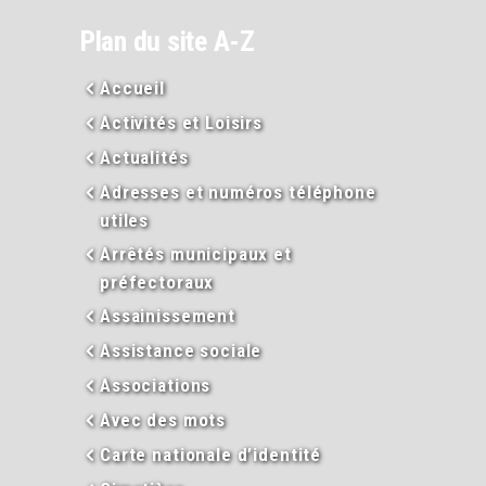
Plan du site A-Z
Accueil
Activités et Loisirs
Actualités
Adresses et numéros téléphone
utiles
Arrêtés municipaux et
préfectoraux
Assainissement
Assistance sociale
Associations
Avec des mots
Carte nationale d’identité