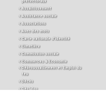
préfectoraux
Assainissement
Assistance sociale
Associations
Avec des mots
Carte nationale d’identité
Cimetière
Commission sociale
Commerces & Economie
Débroussaillement et Emploi du
feu
Décès
Déclaloc
Duplicata permis de conduire
Eau