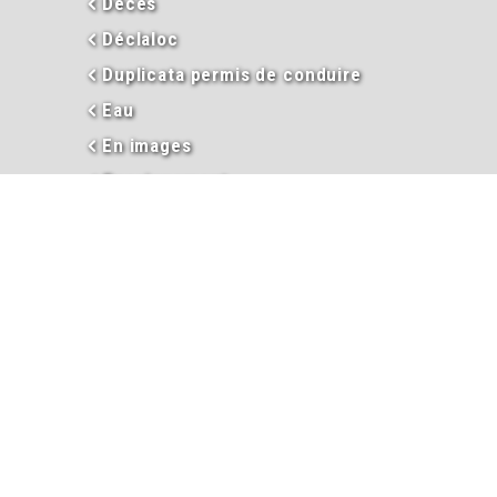
Décès
Déclaloc
Duplicata permis de conduire
Eau
En images
Enseignement
Environnement
Extraits d’actes
Garderie périscolaire
Hébergement et taxe de séjour
Informations
Inscriptions garderie / cantine
Inscription liste électorale
Intercommunalité
Les élus