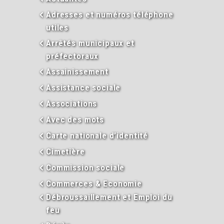
Adresses et numéros téléphone
utiles
Arrêtés municipaux et
préfectoraux
Assainissement
Assistance sociale
Associations
Avec des mots
Carte nationale d’identité
Cimetière
Commission sociale
Commerces & Economie
Débroussaillement et Emploi du
feu