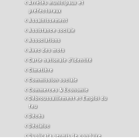
Arrêtés municipaux et
préfectoraux
Assainissement
Assistance sociale
Associations
Avec des mots
Carte nationale d’identité
Cimetière
Commission sociale
Commerces & Economie
Débroussaillement et Emploi du
feu
Décès
Déclaloc
Duplicata permis de conduire