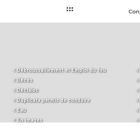
Débroussaillement et Emploi du feu
Décès
Déclaloc
Duplicata permis de conduire
Eau
En images
Enseignement