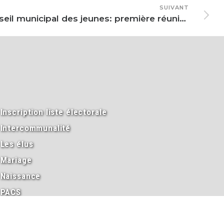
SUIVANT
Conseil municipal des jeunes: première réunion pour la solidarité
Inscription liste électorale
Intercommunalité
Les élus
Mariage
Naissance
PACS
Passeport