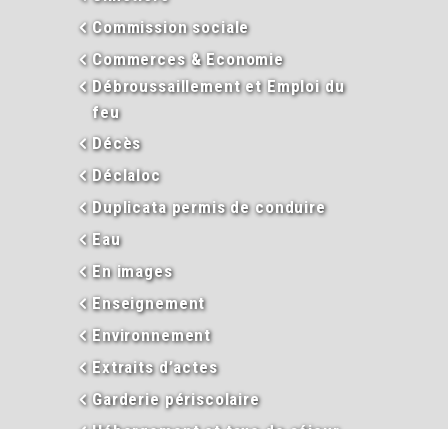
Commission sociale
Commerces & Economie
Débroussaillement et Emploi du
feu
Décès
Déclaloc
Duplicata permis de conduire
Eau
En images
Enseignement
Environnement
Extraits d’actes
Garderie périscolaire
Hébergement et taxe de séjour