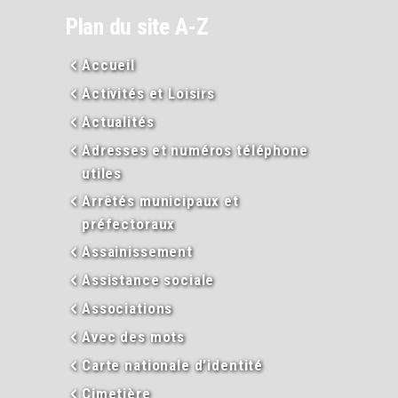
Plan du site A-Z
Accueil
Activités et Loisirs
Actualités
Adresses et numéros téléphone
utiles
Arrêtés municipaux et
préfectoraux
Assainissement
Assistance sociale
Associations
Avec des mots
Carte nationale d’identité
Cimetière