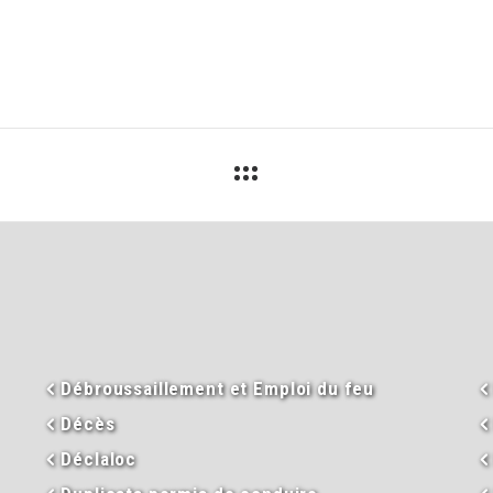
Débroussaillement et Emploi du feu
Décès
Déclaloc