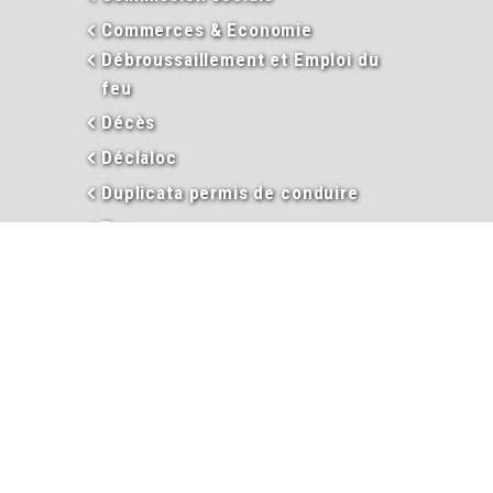
Commerces & Economie
Débroussaillement et Emploi du
feu
Décès
Déclaloc
Duplicata permis de conduire
Eau
En images
Enseignement
Environnement
Extraits d’actes
Garderie périscolaire
Hébergement et taxe de séjour
Informations