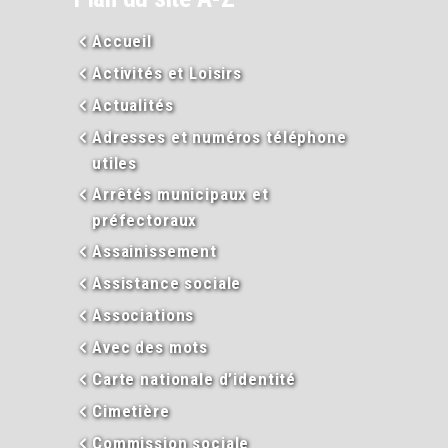
Accueil
Activités et Loisirs
Actualités
Adresses et numéros téléphone
utiles
Arrêtés municipaux et
préfectoraux
Assainissement
Assistance sociale
Associations
Avec des mots
Carte nationale d’identité
Cimetière
Commission sociale