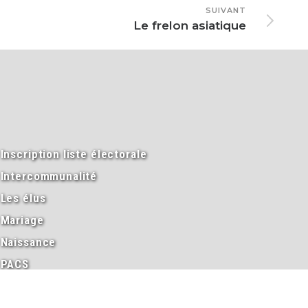
SUIVANT
Le frelon asiatique
Inscription liste électorale
Intercommunalité
Les élus
Mariage
Naissance
PACS
Passeport