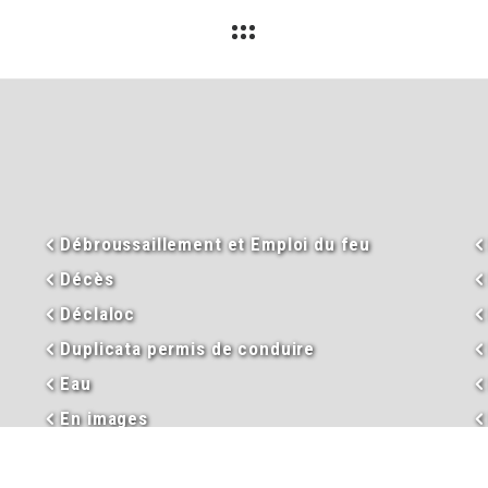
Débroussaillement et Emploi du feu
Décès
Déclaloc
Duplicata permis de conduire
Eau
En images
Enseignement