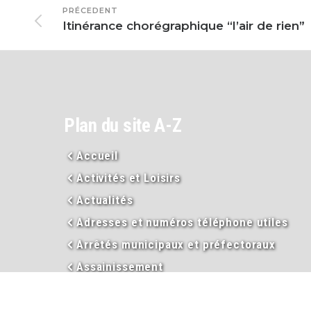
PRÉCEDENT
Itinérance chorégraphique “l’air de rien”
Plan du site A-Z
Accueil
Activités et Loisirs
Actualités
Adresses et numéros téléphone utiles
Arrêtés municipaux et préfectoraux
Assainissement
Assistance sociale