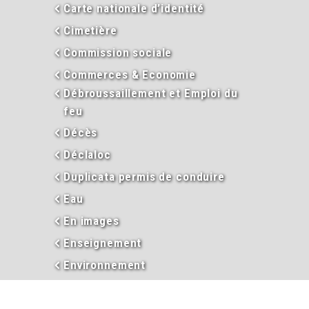
Carte nationale d’identité
Cimetière
Commission sociale
Commerces & Economie
Débroussaillement et Emploi du
feu
Décès
Déclaloc
Duplicata permis de conduire
Eau
En images
Enseignement
Environnement
Extraits d’actes