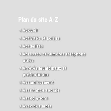
Plan du site A-Z
Accueil
Activités et Loisirs
Actualités
Adresses et numéros téléphone
utiles
Arrêtés municipaux et
préfectoraux
Assainissement
Assistance sociale
Associations
Avec des mots