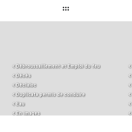
Débroussaillement et Emploi du feu
Décès
Déclaloc
Duplicata permis de conduire
Eau
En images
Enseignement