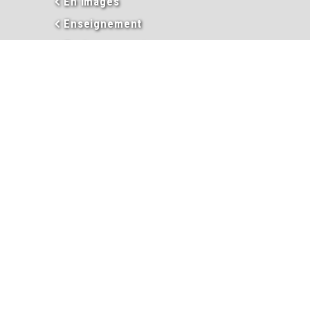
En images
Enseignement
Environnement
Extraits d’actes
Garderie périscolaire
Hébergement et taxe de séjour
Informations
Inscriptions garderie / cantine
Inscription liste électorale
Intercommunalité
Les élus
Mariage
Naissance
PACS
Passeport