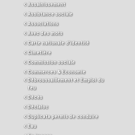
Assainissement
Assistance sociale
Associations
Avec des mots
Carte nationale d’identité
Cimetière
Commission sociale
Commerces & Economie
Débroussaillement et Emploi du
feu
Décès
Déclaloc
Duplicata permis de conduire
Eau