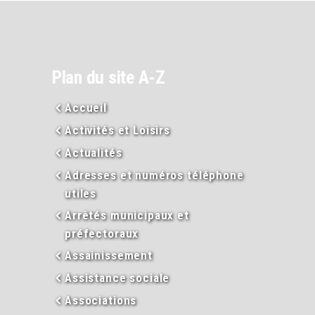
Plan du site A-Z
Accueil
Activités et Loisirs
Actualités
Adresses et numéros téléphone
utiles
Arrêtés municipaux et
préfectoraux
Assainissement
Assistance sociale
Associations