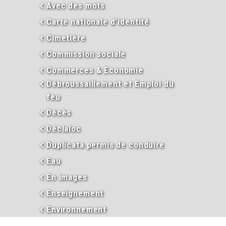
Avec des mots
Carte nationale d’identité
Cimetière
Commission sociale
Commerces & Economie
Débroussaillement et Emploi du
feu
Décès
Déclaloc
Duplicata permis de conduire
Eau
En images
Enseignement
Environnement
Extraits d’actes