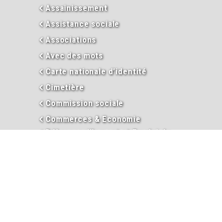
Assainissement
Assistance sociale
Associations
Avec des mots
Carte nationale d’identité
Cimetière
Commission sociale
Commerces & Economie
Débroussaillement et Emploi du
feu
Décès
Déclaloc
Duplicata permis de conduire
Eau