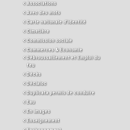
Associations
Avec des mots
Carte nationale d’identité
Cimetière
Commission sociale
Commerces & Economie
Débroussaillement et Emploi du
feu
Décès
Déclaloc
Duplicata permis de conduire
Eau
En images
Enseignement
Environnement