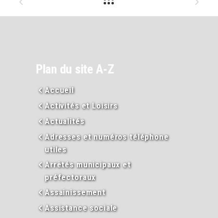
Plan du site A-Z
Accueil
Activités et Loisirs
Actualités
Adresses et numéros téléphone
utiles
Arrêtés municipaux et
préfectoraux
Assainissement
Assistance sociale