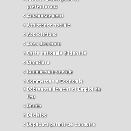
préfectoraux
Assainissement
Assistance sociale
Associations
Avec des mots
Carte nationale d’identité
Cimetière
Commission sociale
Commerces & Economie
Débroussaillement et Emploi du
feu
Décès
Déclaloc
Duplicata permis de conduire