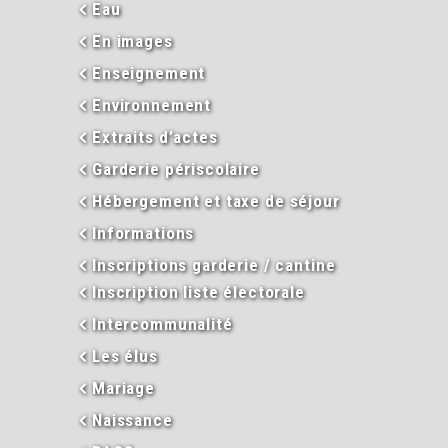
Eau
En images
Enseignement
Environnement
Extraits d’actes
Garderie périscolaire
Hébergement et taxe de séjour
Informations
Inscriptions garderie / cantine
Inscription liste électorale
Intercommunalité
Les élus
Mariage
Naissance