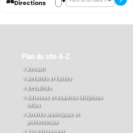
Directions
Plan du site A-Z
Accueil
Activités et Loisirs
Actualités
Adresses et numéros téléphone
utiles
Arrêtés municipaux et
préfectoraux
Assainissement