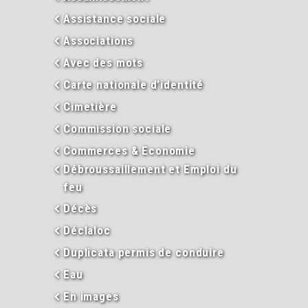
Assistance sociale
Associations
Avec des mots
Carte nationale d’identité
Cimetière
Commission sociale
Commerces & Economie
Débroussaillement et Emploi du
feu
Décès
Déclaloc
Duplicata permis de conduire
Eau
En images