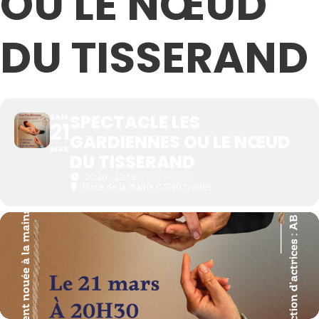
OU LE NŒUD
DU TISSERAND
SPECTACLE LES
SAM
21
GARDIENNES OU LE NŒUD
MAR
DU TISSERAND
20:30 - 23:59
(GMT+01:00)
Place de la mairie 07380 Prades