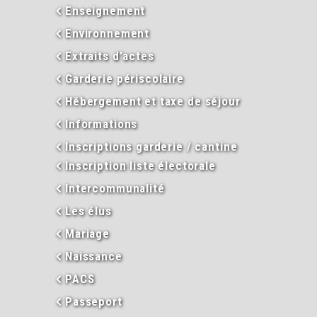
Enseignement
Environnement
Extraits d’actes
Garderie périscolaire
Hébergement et taxe de séjour
Informations
Inscriptions garderie / cantine
Inscription liste électorale
Intercommunalité
Les élus
Mariage
Naissance
PACS
Passeport