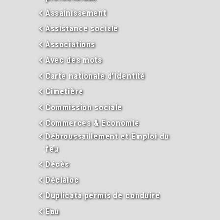
Assainissement
Assistance sociale
Associations
Avec des mots
Carte nationale d’identité
Cimetière
Commission sociale
Commerces & Economie
Débroussaillement et Emploi du
feu
Décès
Déclaloc
Duplicata permis de conduire
Eau