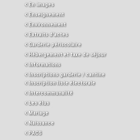
En images
Enseignement
Environnement
Extraits d’actes
Garderie périscolaire
Hébergement et taxe de séjour
Informations
Inscriptions garderie / cantine
Inscription liste électorale
Intercommunalité
Les élus
Mariage
Naissance
PACS