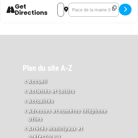
Get
Address - Prad'Arts : rencontre avec les a
Destination Address - Prad'Arts : r
Directions
Plan du site A-Z
Accueil
Activités et Loisirs
Actualités
Adresses et numéros téléphone
utiles
Arrêtés municipaux et
préfectoraux