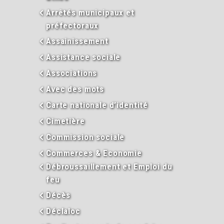
Arrêtés municipaux et
préfectoraux
Assainissement
Assistance sociale
Associations
Avec des mots
Carte nationale d’identité
Cimetière
Commission sociale
Commerces & Economie
Débroussaillement et Emploi du
feu
Décès
Déclaloc