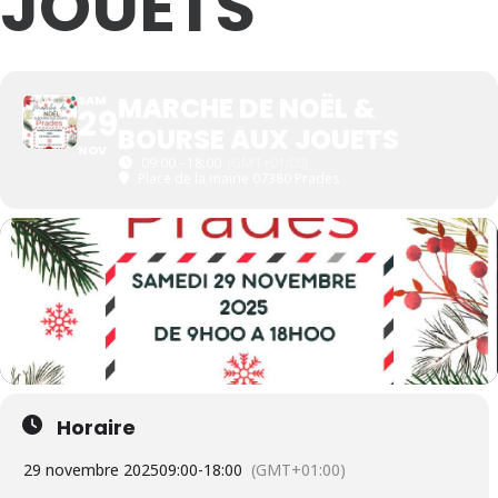
JOUETS
MARCHE DE NOËL &
SAM
29
BOURSE AUX JOUETS
NOV
09:00 - 18:00
(GMT+01:00)
Place de la mairie 07380 Prades
Horaire
29 novembre 2025
09:00
-
18:00
(GMT+01:00)