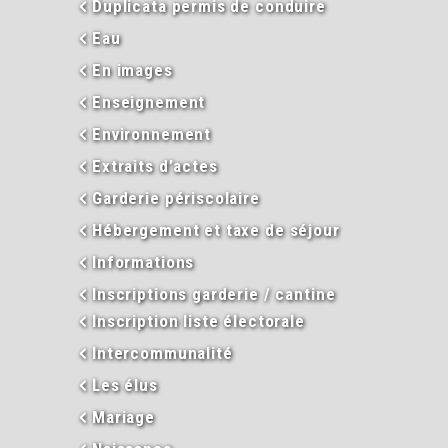
Duplicata permis de conduire
Eau
En images
Enseignement
Environnement
Extraits d’actes
Garderie périscolaire
Hébergement et taxe de séjour
Informations
Inscriptions garderie / cantine
Inscription liste électorale
Intercommunalité
Les élus
Mariage