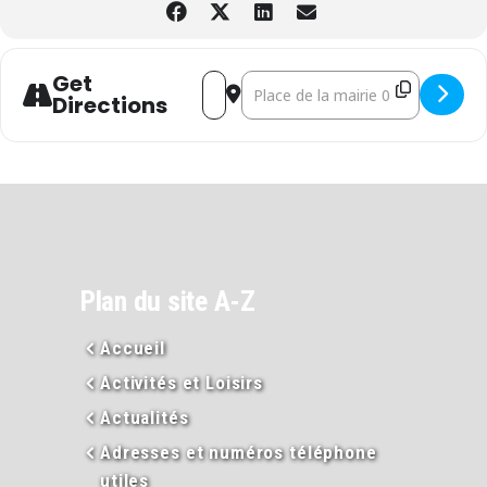
Get
Address - MARCHE DE NOËL & BOURSE 
Destination Address - MARCHE D
Directions
Plan du site A-Z
Accueil
Activités et Loisirs
Actualités
Adresses et numéros téléphone
utiles