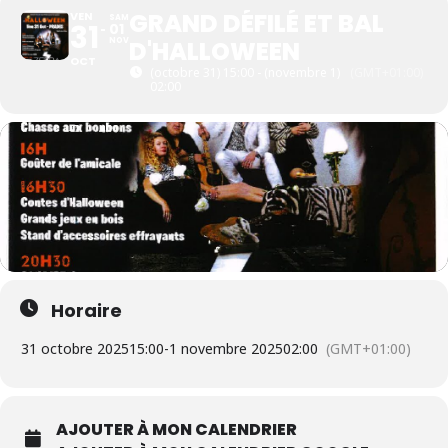
GRAND DÉFILÉ ET BAL
VEN
SAM
31
01
NOV
D'HALLOWEEN
OCT
(octobre 31) 15:00 - (novembre 1)
(GMT+01:00)
02:00
Horaire
31 octobre 2025
15:00
-
1 novembre 2025
02:00
(GMT+01:00)
AJOUTER À MON CALENDRIER