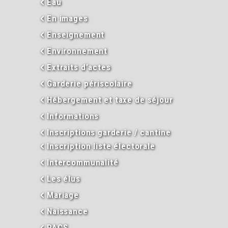
Eau
En images
Enseignement
Environnement
Extraits d’actes
Garderie périscolaire
Hébergement et taxe de séjour
Informations
Inscriptions garderie / cantine
Inscription liste électorale
Intercommunalité
Les élus
Mariage
Naissance
PACS