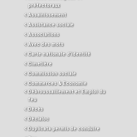
préfectoraux
Assainissement
Assistance sociale
Associations
Avec des mots
Carte nationale d’identité
Cimetière
Commission sociale
Commerces & Economie
Débroussaillement et Emploi du
feu
Décès
Déclaloc
Duplicata permis de conduire