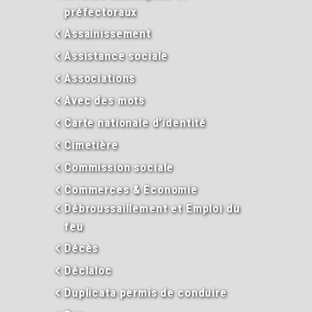
préfectoraux
Assainissement
Assistance sociale
Associations
Avec des mots
Carte nationale d’identité
Cimetière
Commission sociale
Commerces & Economie
Débroussaillement et Emploi du
feu
Décès
Déclaloc
Duplicata permis de conduire