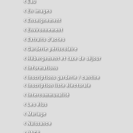
Eau
En images
Enseignement
Environnement
Extraits d’actes
Garderie périscolaire
Hébergement et taxe de séjour
Informations
Inscriptions garderie / cantine
Inscription liste électorale
Intercommunalité
Les élus
Mariage
Naissance
PACS