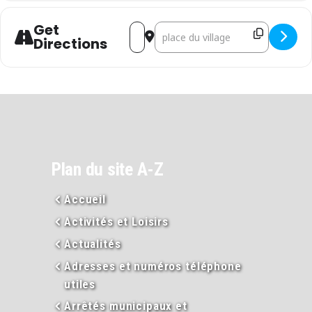
Get
Address - Foire aux fromages à Prades 2
Destination Address - Foire aux fr
Directions
Plan du site A-Z
Accueil
Activités et Loisirs
Actualités
Adresses et numéros téléphone
utiles
Arrêtés municipaux et