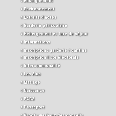
Enseignement
Environnement
Extraits d’actes
Garderie périscolaire
Hébergement et taxe de séjour
Informations
Inscriptions garderie / cantine
Inscription liste électorale
Intercommunalité
Les élus
Mariage
Naissance
PACS
Passeport
Procès-verbaux des conseils