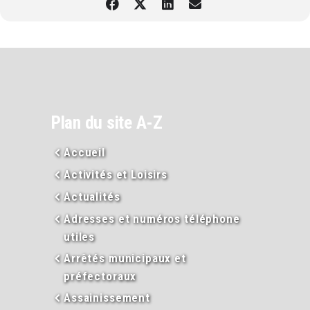
Plan du site A-Z
Accueil
Activités et Loisirs
Actualités
Adresses et numéros téléphone
utiles
Arrêtés municipaux et
préfectoraux
Assainissement