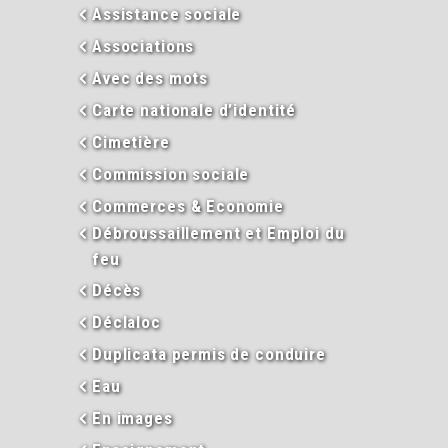
Assistance sociale
Associations
Avec des mots
Carte nationale d’identité
Cimetière
Commission sociale
Commerces & Economie
Débroussaillement et Emploi du
feu
Décès
Déclaloc
Duplicata permis de conduire
Eau
En images