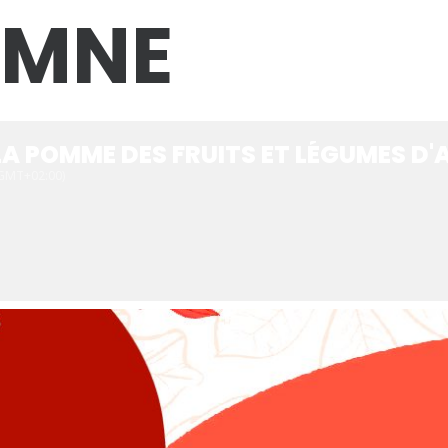
OMNE
 LA POMME DES FRUITS ET LÉGUMES D
GMT+02:00)