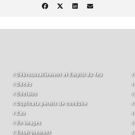
Débroussaillement et Emploi du feu
Décès
Déclaloc
Duplicata permis de conduire
Eau
En images
Enseignement