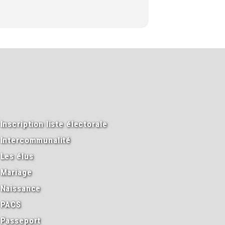
Inscription liste électorale
Intercommunalité
Les élus
Mariage
Naissance
PACS
Passeport