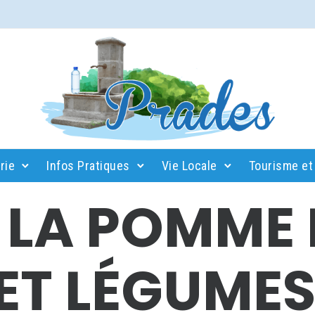
rie
Infos Pratiques
Vie Locale
Tourisme et 
E LA POMME
 ET LÉGUME