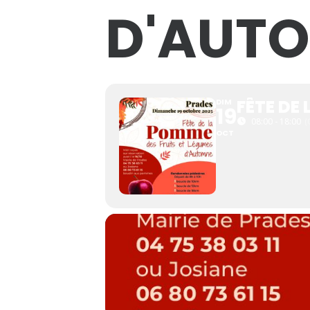
D'AUT
FÊTE DE
DIM
19
08:00 - 18:00
(
OCT