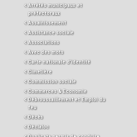
Arrêtés municipaux et
préfectoraux
Assainissement
Assistance sociale
Associations
Avec des mots
Carte nationale d’identité
Cimetière
Commission sociale
Commerces & Economie
Débroussaillement et Emploi du
feu
Décès
Déclaloc
Duplicata permis de conduire