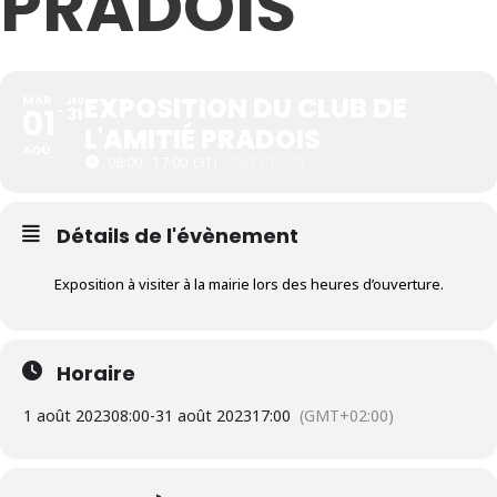
PRADOIS
EXPOSITION DU CLUB DE
MAR
JEU
01
31
L'AMITIÉ PRADOIS
AOÛ
08:00 - 17:00
(31)
(GMT+02:00)
Détails de l'évènement
Exposition à visiter à la mairie lors des heures d’ouverture.
Horaire
1 août 2023
08:00
-
31 août 2023
17:00
(GMT+02:00)