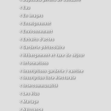
Eau
En images
Enseignement
Environnement
Extraits d’actes
Garderie périscolaire
Hébergement et taxe de séjour
Informations
Inscriptions garderie / cantine
Inscription liste électorale
Intercommunalité
Les élus
Mariage
Naissance